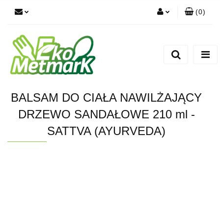
(
0
)
Zaloguj się
Zarejestruj się
Dodaj zgłoszenie
BALSAM DO CIAŁA NAWILŻAJĄCY
DRZEWO SANDAŁOWE 210 ml -
SATTVA (AYURVEDA)