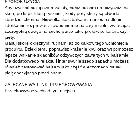
SPOSÓB UŻYCIA
Aby uzyskać najlepsze rezultaty, nałóż balsam na oczyszczoną
skórę po kąpieli lub prysznicu, kiedy pory skóry są otwarte
i bardziej chłonne. Niewielką ilość balsamu nanieś na dłonie
i delikatnie rozprowadź równomiernie po całym ciele, zwracając
szczególną uwagę na suche partie takie jak łokcie, kolana czy
pięty.
Masuj skórę okrężnymi ruchami aż do całkowitego wchłonięcia
produktu. Dzięki temu poprawisz krążenie krwi oraz wspomożesz
lepsze wnikanie składników odżywczych zawartych w balsamie.
Dla dodatkowego relaksu i intensywniejszego zapachu możesz
również zastosować balsam jako część wieczornego rytuału
pielęgnacyjnego przed snem.
ZALECANE WARUNKI PRZECHOWYWANIA
Przechowywać w chłodnym miejscu