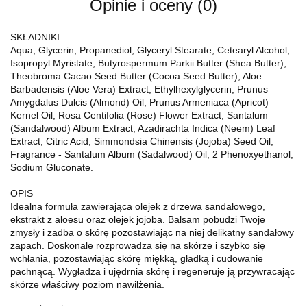
Opinie i oceny (0)
SKŁADNIKI
Aqua, Glycerin, Propanediol, Glyceryl Stearate, Cetearyl Alcohol,
Isopropyl Myristate, Butyrospermum Parkii Butter (Shea Butter),
Theobroma Cacao Seed Butter (Cocoa Seed Butter), Aloe
Barbadensis (Aloe Vera) Extract, Ethylhexylglycerin, Prunus
Amygdalus Dulcis (Almond) Oil, Prunus Armeniaca (Apricot)
Kernel Oil, Rosa Centifolia (Rose) Flower Extract, Santalum
(Sandalwood) Album Extract, Azadirachta Indica (Neem) Leaf
Extract, Citric Acid, Simmondsia Chinensis (Jojoba) Seed Oil,
Fragrance - Santalum Album (Sadalwood) Oil, 2 Phenoxyethanol,
Sodium Gluconate.
OPIS
Idealna formuła zawierająca olejek z drzewa sandałowego,
ekstrakt z aloesu oraz olejek jojoba. Balsam pobudzi Twoje
zmysły i zadba o skórę pozostawiając na niej delikatny sandałowy
zapach. Doskonale rozprowadza się na skórze i szybko się
wchłania, pozostawiając skórę miękką, gładką i cudowanie
pachnącą. Wygładza i ujędrnia skórę i regeneruje ją przywracając
skórze właściwy poziom nawilżenia.