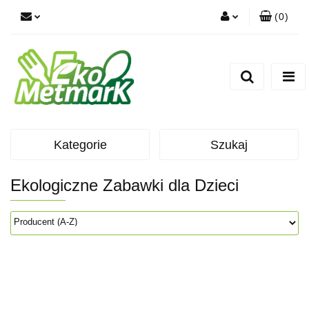
(
0
)
Zaloguj się
Zarejestruj się
Dodaj zgłoszenie
Kategorie
Szukaj
Ekologiczne Zabawki dla Dzieci