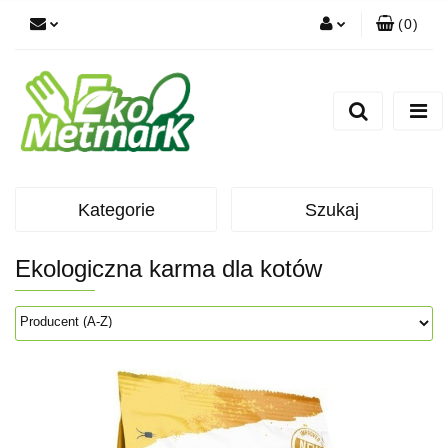
(
0
)
Zaloguj się
Zarejestruj się
Dodaj zgłoszenie
Kategorie
Szukaj
Ekologiczna karma dla kotów