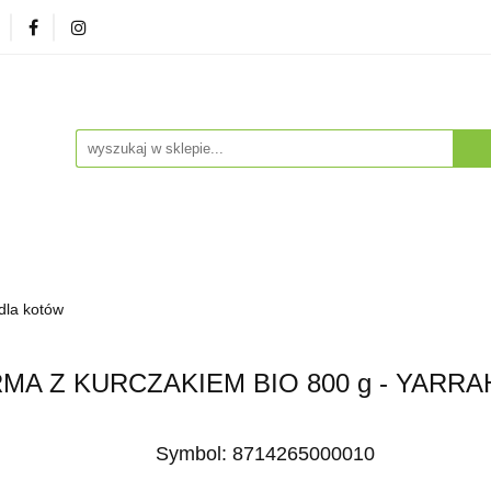
zna
Herbaty i Kawy
Soki i Napoje
Drogeria Na
enty
NA PREZENT
Dla Dzieci
Dla Zwierząt
ESTSELLERY
Soki i Napoje
Drogeria Naturalna
Witaminy i Su
dla kotów
BESTSELLERY
MA Z KURCZAKIEM BIO 800 g - YARRA
Symbol:
8714265000010