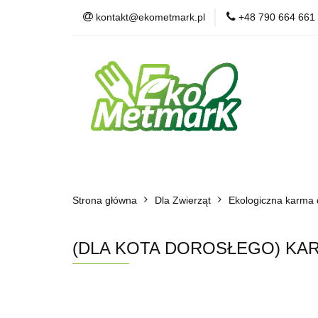
kontakt@ekometmark.pl
+48 790 664 661
Żywność Ekologic
Witaminy i Suplem
POLECAMY
B
Żywność Ekologiczna
Herbaty i Kawy
Strona główna
Dla Zwierząt
Dla Zwierząt
BLOG
Ekologiczna karma 
POLECAMY
(DLA KOTA DOROSŁEGO) KAR