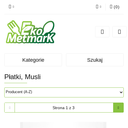
(
0
)
Zaloguj się
Zarejestruj się
Dodaj zgłoszenie
Kategorie
Szukaj
Płatki, Musli