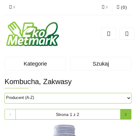
(
0
)
Zaloguj się
Zarejestruj się
Dodaj zgłoszenie
Kategorie
Szukaj
Kombucha, Zakwasy