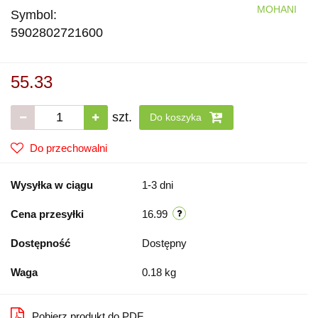
MOHANI
Symbol:
5902802721600
55.33
szt.
Do koszyka
Do przechowalni
Wysyłka w ciągu
1-3 dni
Cena przesyłki
16.99
Dostępność
Dostępny
Waga
0.18 kg
Pobierz produkt do PDF