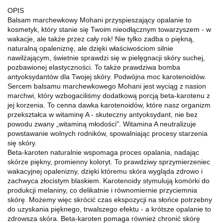
OPIS
Balsam marchewkowy Mohani przyspieszający opalanie to
kosmetyk, który stanie się Twoim nieodłącznym towarzyszem - w
wakacje, ale także przez cały rok! Nie tylko zadba o piękną,
naturalną opaleniznę, ale dzięki właściwościom silnie
nawilżającym, świetnie sprawdzi się w pielęgnacji skóry suchej,
pozbawionej elastyczności. To także prawdziwa bomba
antyoksydantów dla Twojej skóry. Podwójna moc karotenoidów.
Sercem balsamu marchewkowego Mohani jest wyciąg z nasion
marchwi, który wzbogaciliśmy dodatkową porcją beta-karotenu z
jej korzenia. To cenna dawka karotenoidów, które nasz organizm
przekształca w witaminę A - skuteczny antyoksydant, nie bez
powodu zwany „witaminą młodości". Witamina A neutralizuje
powstawanie wolnych rodników, spowalniając procesy starzenia
się skóry.
Beta-karoten naturalnie wspomaga proces opalania, nadając
skórze piękny, promienny koloryt. To prawdziwy sprzymierzeniec
wakacyjnej opalenizny, dzięki któremu skóra wygląda zdrowo i
zachwyca złocistym blaskiem. Karotenoidy stymulują komórki do
produkcji melaniny, co delikatnie i równomiernie przyciemnia
skórę. Możemy więc skrócić czas ekspozycji na słońce potrzebny
do uzyskania pięknego, trwalszego efektu - a krótsze opalanie to
zdrowsza skóra. Beta-karoten pomaga również chronić skórę