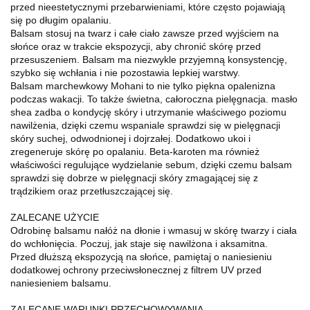
przed nieestetycznymi przebarwieniami, które często pojawiają
się po długim opalaniu.
Balsam stosuj na twarz i całe ciało zawsze przed wyjściem na
słońce oraz w trakcie ekspozycji, aby chronić skórę przed
przesuszeniem. Balsam ma niezwykle przyjemną konsystencję,
szybko się wchłania i nie pozostawia lepkiej warstwy.
Balsam marchewkowy Mohani to nie tylko piękna opalenizna
podczas wakacji. To także świetna, całoroczna pielęgnacja. masło
shea zadba o kondycję skóry i utrzymanie właściwego poziomu
nawilżenia, dzięki czemu wspaniale sprawdzi się w pielęgnacji
skóry suchej, odwodnionej i dojrzałej. Dodatkowo ukoi i
zregeneruje skórę po opalaniu. Beta-karoten ma również
właściwości regulujące wydzielanie sebum, dzięki czemu balsam
sprawdzi się dobrze w pielęgnacji skóry zmagającej się z
trądzikiem oraz przetłuszczającej się.
ZALECANE UŻYCIE
Odrobinę balsamu nałóż na dłonie i wmasuj w skórę twarzy i ciała
do wchłonięcia. Poczuj, jak staje się nawilżona i aksamitna.
Przed dłuższą ekspozycją na słońce, pamiętaj o naniesieniu
dodatkowej ochrony przeciwsłonecznej z filtrem UV przed
naniesieniem balsamu.
ZALECANE WARUNKI PRZECHOWYWANIA