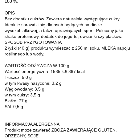
100 %.
OPIS
Bez dodatku cukrów. Zawiera naturalnie występujące cukry.
Idealnie sprawdzi się dla osob będących na diecie
wysokobiałkowej, a także uprawiających sport. Polecany jako
shake proteinowy, dodatek do jogurtu, owsianki czy placków.
SPOSÓB PRZYGOTOWANIA
2 łyżki (40 g) produktu wymieszać z 250 ml soku, MLEKA napoju
roślinnego lub wody.
WARTOŚĆ ODŻYWCZA W 100 g
Wartość energetyczna: 1535 kJ/ 367 kcal
Tłuszcz: 5,0 g
w tym kwasy nasycone: 3,2 g
Węglowodany: 3,5 g
w tym cukry: 3,5 g
Białko: 77 g
Sól: 0,5 g
INFORMACJA ALERGENNA
Produkt może zawierać ZBOŻA ZAWIERAJĄCE GLUTEN,
ORZECHY, SOJĘ.