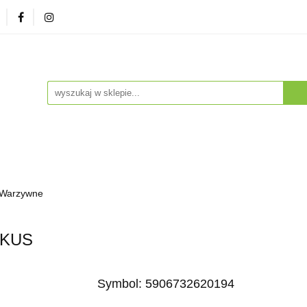
zna
Herbaty i Kawy
Soki i Napoje
Drogeria Na
enty
NA PREZENT
Dla Dzieci
Dla Zwierząt
ESTSELLERY
Soki i Napoje
Drogeria Naturalna
Witaminy i Su
 Warzywne
BESTSELLERY
OKUS
Symbol:
5906732620194