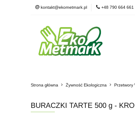
kontakt@ekometmark.pl
+48 790 664 661
Żywność Ekologic
Witaminy i Suplem
POLECAMY
B
Żywność Ekologiczna
Herbaty i Kawy
Strona główna
Dla Zwierząt
Żywność Ekologiczna
BLOG
POLECAMY
Przetwory
BURACZKI TARTE 500 g - KR