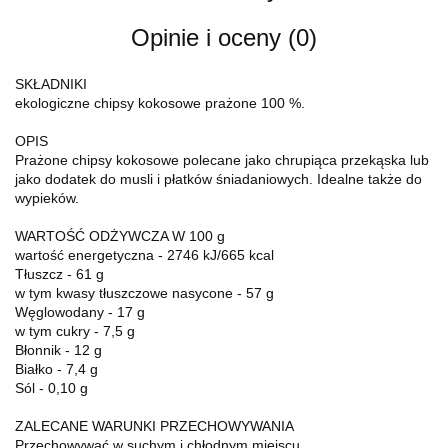
Opinie i oceny (0)
SKŁADNIKI
ekologiczne chipsy kokosowe prażone 100 %.
OPIS
Prażone chipsy kokosowe polecane jako chrupiąca przekąska lub
jako dodatek do musli i płatków śniadaniowych. Idealne także do
wypieków.
WARTOŚĆ ODŻYWCZA W 100 g
wartość energetyczna - 2746 kJ/665 kcal
Tłuszcz - 61 g
w tym kwasy tłuszczowe nasycone - 57 g
Węglowodany - 17 g
w tym cukry - 7,5 g
Błonnik - 12 g
Białko - 7,4 g
Sól - 0,10 g
ZALECANE WARUNKI PRZECHOWYWANIA
Przechowywać w suchym i chłodnym miejscu.