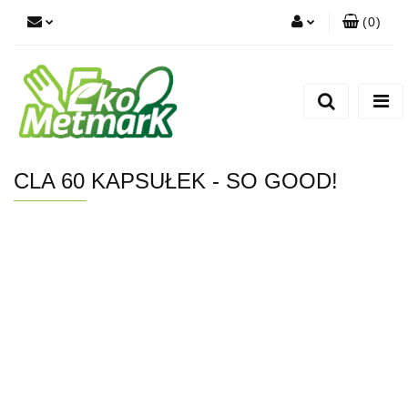
(
0
)
Zaloguj się
Zarejestruj się
Dodaj zgłoszenie
CLA 60 KAPSUŁEK - SO GOOD!