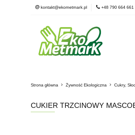
kontakt@ekometmark.pl
+48 790 664 661
Żywność Ekologic
Witaminy i Suplem
POLECAMY
B
Żywność Ekologiczna
Herbaty i Kawy
Strona główna
Dla Zwierząt
Żywność Ekologiczna
BLOG
POLECAMY
Cukry, Słod
CUKIER TRZCINOWY MASCOBA