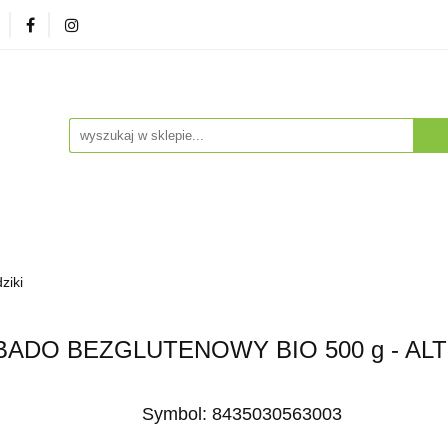
zna
Herbaty i Kawy
Soki i Napoje
Drogeria Na
enty
NA PREZENT
Dla Dzieci
Dla Zwierząt
ESTSELLERY
Soki i Napoje
Drogeria Naturalna
Witaminy i Su
ziki
BESTSELLERY
DO BEZGLUTENOWY BIO 500 g - ALT
Symbol:
8435030563003