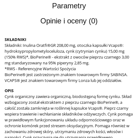
Parametry
Opinie i oceny (0)
SKŁADNIKI
Składniki: Inulina Oratfi®GR 208,00 mg, otoczka kapsułki Vcaps®:
hydroksypropylometyloceluloza, cynk (cytrynian cynku) 15,00 mg
(150% RWS)*, BioPerine® - ekstrakt z owoców pieprzu czarnego 3,00
mg standaryzowany na 95% piperyny 2,85 mg.
*RWS - Referencyjne Wartości Spożycia
BioPerine® jest zastrzeżonym znakiem towarowym firmy SABINSA.
VCAPS® jest znakiem towarowym firmy Lonza lub jej oddziałów.
OPIS
Cynk organiczny zawiera organiczną, biodostępną formę cynku. Skład
wzbogacony został ekstraktem z pieprzu czarnego BioPerine®, a
całość została zamknięta w roślinnej kapsułce Vcaps®. Pieprz czarny
wspiera trawienie i wchłanianie składników odżywczych. Cynk pomaga
w prawidłowym funkcjonowaniu układu odpornościowego oraz w
ochronie komórek przed stresem oksydacyjnym. Pomaga również w
zachowaniu zdrowej skóry, utrzymaniu zdrowych kości, włosów i
paznokci. Cynk przyczynia się do utrzymania prawidłowego