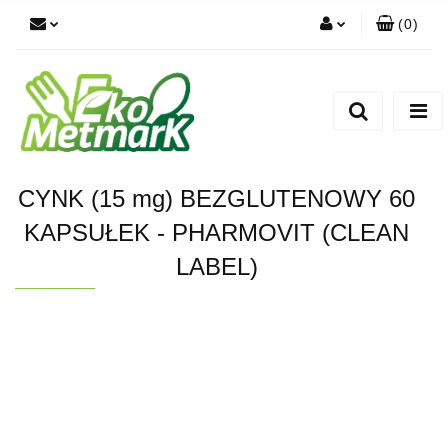
(
0
)
Zaloguj się
Zarejestruj się
Dodaj zgłoszenie
CYNK (15 mg) BEZGLUTENOWY 60
KAPSUŁEK - PHARMOVIT (CLEAN
LABEL)