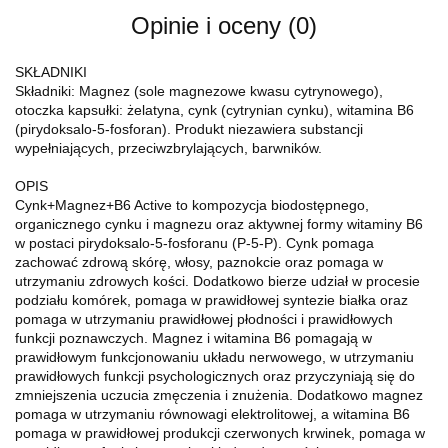
Opinie i oceny (0)
SKŁADNIKI
Składniki: Magnez (sole magnezowe kwasu cytrynowego),
otoczka kapsułki: żelatyna, cynk (cytrynian cynku), witamina B6
(pirydoksalo-5-fosforan). Produkt niezawiera substancji
wypełniających, przeciwzbrylających, barwników.
OPIS
Cynk+Magnez+B6 Active to kompozycja biodostępnego,
organicznego cynku i magnezu oraz aktywnej formy witaminy B6
w postaci pirydoksalo-5-fosforanu (P-5-P). Cynk pomaga
zachować zdrową skórę, włosy, paznokcie oraz pomaga w
utrzymaniu zdrowych kości. Dodatkowo bierze udział w procesie
podziału komórek, pomaga w prawidłowej syntezie białka oraz
pomaga w utrzymaniu prawidłowej płodności i prawidłowych
funkcji poznawczych. Magnez i witamina B6 pomagają w
prawidłowym funkcjonowaniu układu nerwowego, w utrzymaniu
prawidłowych funkcji psychologicznych oraz przyczyniają się do
zmniejszenia uczucia zmęczenia i znużenia. Dodatkowo magnez
pomaga w utrzymaniu równowagi elektrolitowej, a witamina B6
pomaga w prawidłowej produkcji czerwonych krwinek, pomaga w