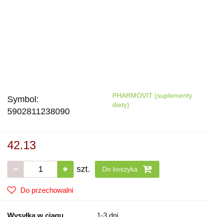
PHARMOVIT (suplementy
Symbol:
diety)
5902811238090
42.13
szt.
Do koszyka
Do przechowalni
Wysyłka w ciągu
1-3 dni