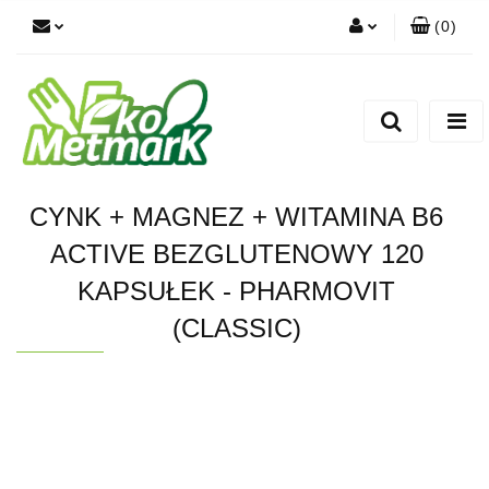
(
0
)
Zaloguj się
Zarejestruj się
Dodaj zgłoszenie
CYNK + MAGNEZ + WITAMINA B6
ACTIVE BEZGLUTENOWY 120
KAPSUŁEK - PHARMOVIT
(CLASSIC)