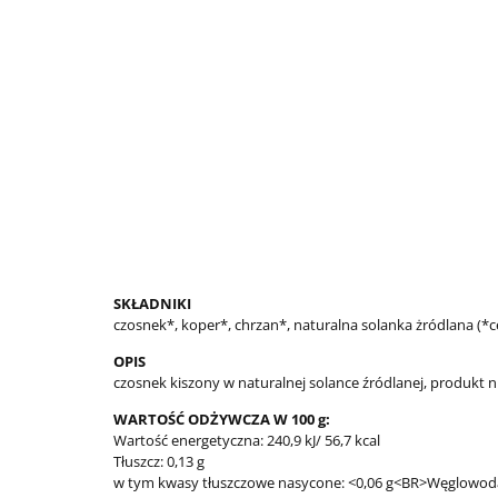
SKŁADNIKI
czosnek*, koper*, chrzan*, naturalna solanka żródlana (*c
OPIS
czosnek kiszony w naturalnej solance źródlanej, produkt 
WARTOŚĆ ODŻYWCZA W 100 g:
Wartość energetyczna: 240,9 kJ/ 56,7 kcal
Tłuszcz: 0,13 g
w tym kwasy tłuszczowe nasycone: <0,06 g<BR>Węglowoda