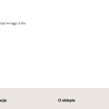
żyć w ciągu 3 dni.
acje
O sklepie