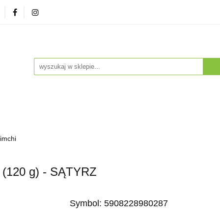
zna
Herbaty i Kawy
Soki i Napoje
Drogeria Na
enty
NA PREZENT
Dla Dzieci
Dla Zwierząt
ESTSELLERY
Soki i Napoje
Drogeria Naturalna
Witaminy i Su
Kimchi
BESTSELLERY
(120 g) - SĄTYRZ
Symbol:
5908228980287