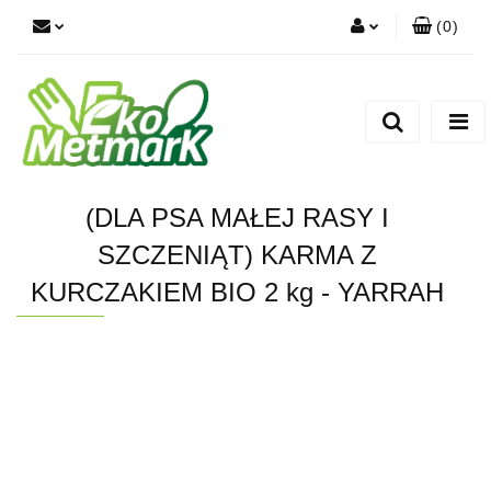
(
0
)
Zaloguj się
Zarejestruj się
Dodaj zgłoszenie
(DLA PSA MAŁEJ RASY I
SZCZENIĄT) KARMA Z
KURCZAKIEM BIO 2 kg - YARRAH