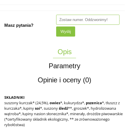
Masz pytania?
Wyślij
Opis
Parametry
Opinie i oceny (0)
SKŁADNIKI
suszony kurczak* (24,5%),
owies
*, kukurydza*,
pszenica
*, tłuszcz z
kurczaka*, łupiny
soi
*, suszony
śledź
**, groszek*, hydrolizowana
wątroba*, łupiny nasion słonecznika*, minerały, drożdże piwowarskie
(*certyfikowany składnik ekologiczny, ** ze zrównoważonego
rybołóstwa)