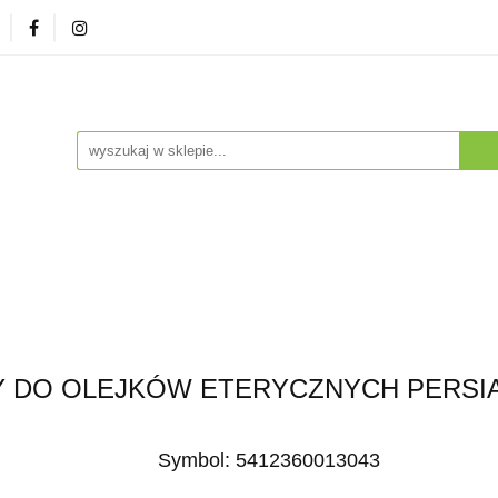
zna
Herbaty i Kawy
Soki i Napoje
Drogeria Na
enty
NA PREZENT
Dla Dzieci
Dla Zwierząt
ESTSELLERY
Soki i Napoje
Drogeria Naturalna
Witaminy i Su
BESTSELLERY
DO OLEJKÓW ETERYCZNYCH PERSIA 
Symbol:
5412360013043