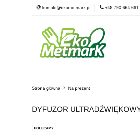
kontakt@ekometmark.pl
+48 790 664 661
Żywność Ekologic
Witaminy i Suplem
POLECAMY
B
Żywność Ekologiczna
Herbaty i Kawy
Strona główna
Dla Zwierząt
Na prezent
BLOG
POLECAMY
DYFUZOR ULTRADŹWIĘKOWY 
POLECAMY