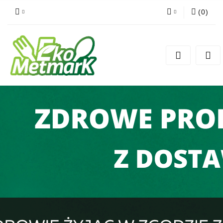
(
0
)
Zaloguj się
Zarejestruj się
Dodaj zgłoszenie