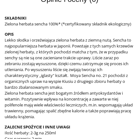
SKŁADNIKI
Zielona herbata sencha 100%* (*certyfikowany składnik ekologiczny)
OPIS
Lekko słodka i orzeźwiająca zielona herbata z ziemną nutą. Sencha to
najpopularniejsza herbata w Japonii. Powstaje z tych samych krzewów
zielonej herbaty, z których pochodzi matcha z tym, że w przypadku
senchy są nie są one zacieniane trakcie uprawy. Liście zaraz po
zebraniu zostają wysuszone, dzięki czemu zatrzymuje się proces ich
utleniania. Po wysuszeniu liście się zwijają tworząc ich
charakterystyczny „iglasty" kształt. Moya Sencha no. 21 pochodzi z
organicznych upraw na wyspie Kiusiu z drugiego zbioru herbaty o
bardzo zbalansowanym smaku.
Zielona herbata sencha jest bogatym źródłem antyoksydantów i
witamin. Pozytywnie wpływa na koncentrację a zawarte w niej
polifenole mają wiele właściwości leczniczych, m.in. wspomagają układ
trawienny, pomagając spalić zbędne kalorie a także poprawiają pracę
układu krążenia.
ZALECNE SPOŻYCIE I INNE UWAGI
Ilość herbaty: 2-3g na 250ml
Czas parzenia: 2 min.