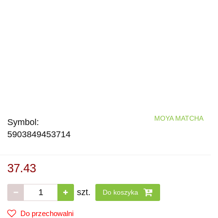
MOYA MATCHA
Symbol:
5903849453714
37.43
szt.
Do koszyka
Do przechowalni