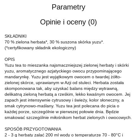
Parametry
Opinie i oceny (0)
SKŁADNIKI
70 % zielona herbata*, 30 % suszona skórka yuzu*.
(*certyfikowany składnik ekologiczny)
OPIS
Yuzu tea to mieszanka najsmaczniejszej zielonej herbaty i skórki
yuzu, aromatycznego azjatyckiego owocu przypominającego
mandarynkę. Yuzu jest wyjątkowym owocem o twardej żółto-
zielonej skórce, uprawianym w Azji od stuleci. Herbata została
skomponowana tak, aby uzyskać balans między wytrawną,
delikatną zieloną herbatą a rześkim, lekko kwaśnym owocem. Jej
zapach jest intensywnie cytrusowy i świeży, kolor słoneczny, a
smak cytrynowo-maślany. Yuzu tea jest polecana do picia o
każdej porze, szczególnie w pierwszej połowie dnia. Będzie
smakować szczególnie miłośnikom herbat zielonych i owocowych.
SPOSÓB PRZYGOTOWANIA
2 - 3 g herbaty zalać 200 ml wody o temperaturze 70 - 80°C i