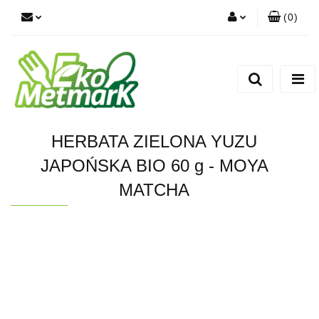
(
0
)
Zaloguj się
Zarejestruj się
Dodaj zgłoszenie
HERBATA ZIELONA YUZU
JAPOŃSKA BIO 60 g - MOYA
MATCHA