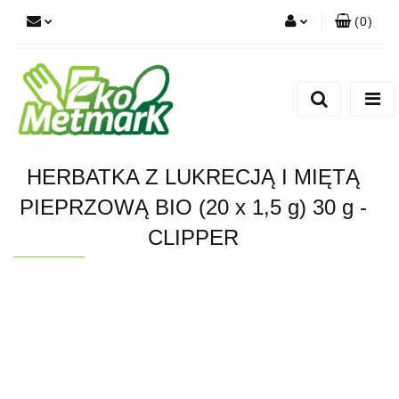
(
0
)
Zaloguj się
Zarejestruj się
Dodaj zgłoszenie
HERBATKA Z LUKRECJĄ I MIĘTĄ
PIEPRZOWĄ BIO (20 x 1,5 g) 30 g -
CLIPPER