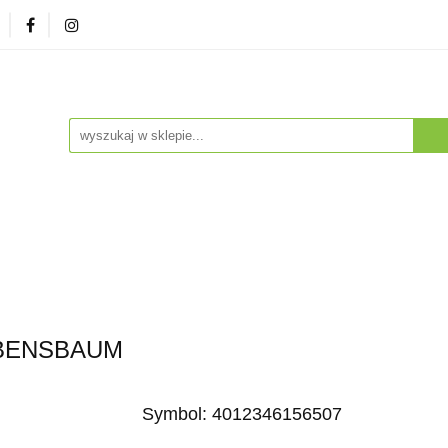
zna
Herbaty i Kawy
Soki i Napoje
Drogeria Na
enty
NA PREZENT
Dla Dzieci
Dla Zwierząt
ESTSELLERY
Soki i Napoje
Drogeria Naturalna
Witaminy i Su
BESTSELLERY
LEBENSBAUM
Symbol:
4012346156507