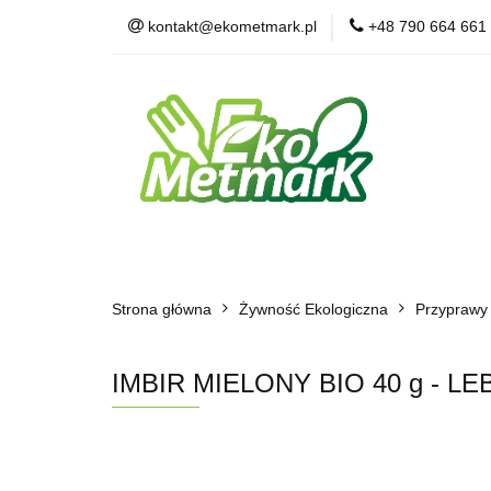
kontakt@ekometmark.pl
+48 790 664 661
Żywność Ekologic
Witaminy i Suplem
POLECAMY
B
Żywność Ekologiczna
Herbaty i Kawy
Strona główna
Dla Zwierząt
Żywność Ekologiczna
BLOG
POLECAMY
Przyprawy
IMBIR MIELONY BIO 40 g - 