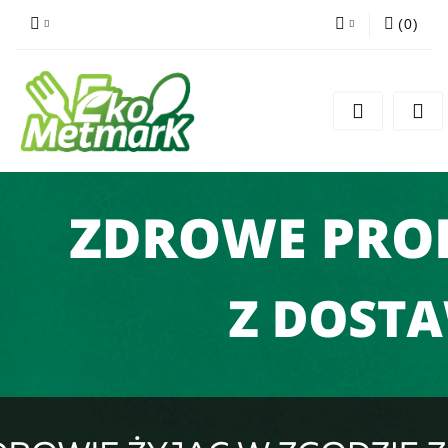
(
0
)
Zaloguj się
Zarejestruj się
Dodaj zgłoszenie