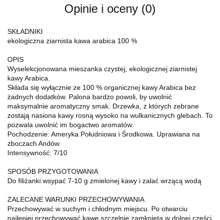
Opinie i oceny (0)
SKŁADNIKI
ekologiczna ziarnista kawa arabica 100 %
OPIS
Wyselekcjonowana mieszanka czystej, ekologicznej ziarnistej
kawy Arabica.
Składa się wyłącznie ze 100 % organicznej kawy Arabica bez
żadnych dodatków. Palona bardzo powoli, by uwolnić
maksymalnie aromatyczny smak. Drzewka, z których zebrane
zostają nasiona kawy rosną wysoko na wulkanicznych glebach. To
pozwala uwolnić im bogactwo aromatów.
Pochodzenie: Ameryka Południowa i Środkowa. Uprawiana na
zboczach Andów.
Intensywność: 7/10
SPOSÓB PRZYGOTOWANIA
Do filiżanki wsypać 7-10 g zmielonej kawy i zalać wrzącą wodą
ZALECANE WARUNKI PRZECHOWYWANIA
Przechowywać w suchym i chłodnym miejscu. Po otwarciu
najlepiej przechowywać kawę szczelnie zamkniętą w dolnej części