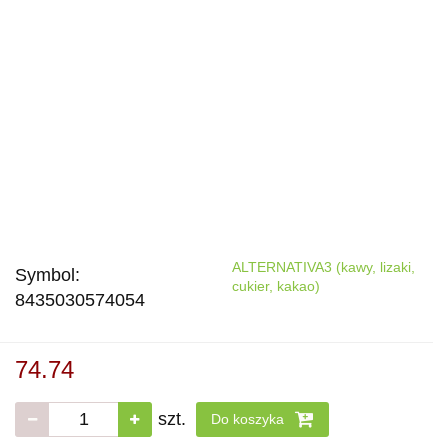
ALTERNATIVA3 (kawy, lizaki,
Symbol:
cukier, kakao)
8435030574054
74.74
szt.
Do koszyka