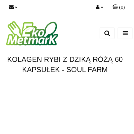
(
0
)
Zaloguj się
Zarejestruj się
Dodaj zgłoszenie
KOLAGEN RYBI Z DZIKĄ RÓŻĄ 60
KAPSUŁEK - SOUL FARM