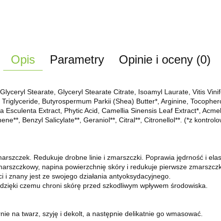
Opis
Parametry
Opinie i oceny (0)
Glyceryl Stearate, Glyceryl Stearate Citrate, Isoamyl Laurate, Vitis Vin
Triglyceride, Butyrospermum Parkii (Shea) Butter*, Arginine, Tocophero
a Esculenta Extract, Phytic Acid, Camellia Sinensis Leaf Extract*, Acme
ne**, Benzyl Salicylate**, Geraniol**, Citral**, Citronellol**. (*z kont
rszczek. Redukuje drobne linie i zmarszczki. Poprawia jędrność i elas
marszczkowy, napina powierzchnię skóry i redukuje pierwsze zmarszcz
ci i znany jest ze swojego działania antyoksydacyjnego.
, dzięki czemu chroni skórę przed szkodliwym wpływem środowiska.
e na twarz, szyję i dekolt, a następnie delikatnie go wmasować.