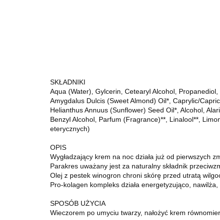
SKŁADNIKI
Aqua (Water), Gylcerin, Cetearyl Alcohol, Propanediol, 
Amygdalus Dulcis (Sweet Almond) Oil*, Caprylic/Capric 
Helianthus Annuus (Sunflower) Seed Oil*, Alcohol, Alari
Benzyl Alcohol, Parfum (Fragrance)**, Linalool**, Limone
eterycznych)
OPIS
Wygładzający krem na noc działa już od pierwszych zma
Parakres uważany jest za naturalny składnik przeciwz
Olej z pestek winogron chroni skórę przed utratą wilgo
Pro-kolagen kompleks działa energetyzująco, nawilża
SPOSÓB UŻYCIA
Wieczorem po umyciu twarzy, nałożyć krem równomierni