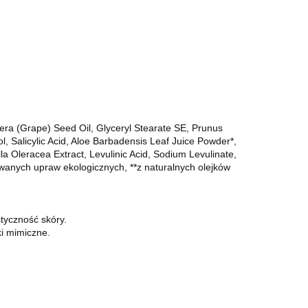
ifera (Grape) Seed Oil, Glyceryl Stearate SE, Prunus
l, Salicylic Acid, Aloe Barbadensis Leaf Juice Powder*,
lla Oleracea Extract, Levulinic Acid, Sodium Levulinate,
rolowanych upraw ekologicznych, **z naturalnych olejków
tyczność skóry.
ki mimiczne.