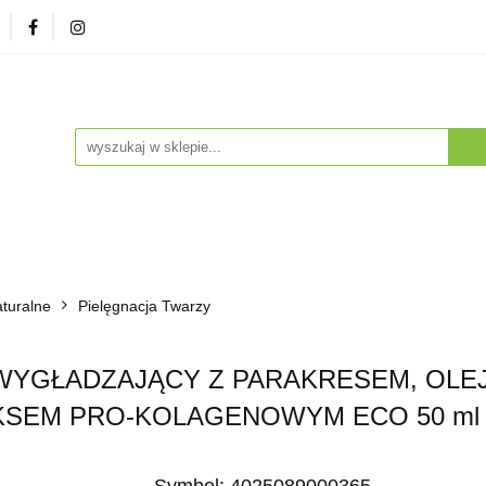
zna
Herbaty i Kawy
Soki i Napoje
Drogeria Na
enty
NA PREZENT
Dla Dzieci
Dla Zwierząt
ESTSELLERY
Soki i Napoje
Drogeria Naturalna
Witaminy i Su
turalne
BESTSELLERY
Pielęgnacja Twarzy
WYGŁADZAJĄCY Z PARAKRESEM, OLEJ
SEM PRO-KOLAGENOWYM ECO 50 ml 