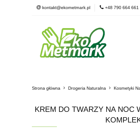
kontakt@ekometmark.pl
+48 790 664 661
Żywność Ekologic
Witaminy i Suplem
POLECAMY
B
Żywność Ekologiczna
Herbaty i Kawy
Strona główna
Dla Zwierząt
Drogeria Naturalna
BLOG
POLECAMY
Kosmetyki Na
KREM DO TWARZY NA NOC 
KOMPLEK