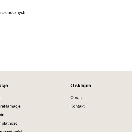
i słonecznych.
acje
O sklepie
a
O nas
 reklamacje
Kontakt
in
 płatności
 prywatności