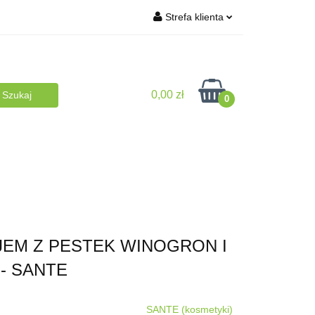
Strefa klienta
turalna
Zaloguj się
BLOG
Zarejestruj się
0,00 zł
Dodaj zgłoszenie
0
plementy
NA PREZENT
Dla Dzieci
EM Z PESTEK WINOGRON I
- SANTE
SANTE (kosmetyki)