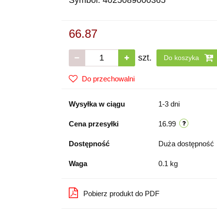
Symbol:
4025089000365
66.87
szt.
Do koszyka
Do przechowalni
Wysyłka w ciągu
1-3 dni
Cena przesyłki
16.99
Dostępność
Duża dostępność
Waga
0.1 kg
Pobierz produkt do PDF