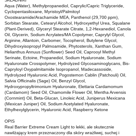
Aqua (Water), Methylpropanediol, Caprylic/Capric Triglyceride,
Cyclopentasiloxane, Myristoyl/Palmitoyl
Oxostearamide/Arachamide MEA, Panthenol (29,700 ppm),
Sorbitan Stearate, Cetearyl Alcohol, Hydroxyethyl Urea, Squalane
(Plant-Derived), Glyceryl Stearate Citrate, 1,2-Hexanediol, Canola
Oil, Glycerin, Sodium Acrylates/MA Copolymer, Caprylyl Glycol,
Arginine, Allantoin, Carbomer, Tocopherol, Butylene Glycol,
Dihydroxyisopropyl Palmoamide, Phytosterols, Xanthan Gum,
Helianthus Annuus (Sunflower) Seed Oil, Caprooyl Methyl
Serinate, Ectoine, Propanediol, Sodium Hyaluronate, Sodium
Hyaluronate Crosspolymer, Hydrolyzed Glycosaminoglycans, Bis-
Capryloyl Oxypalmitamide Isopropanol, Madecassoside,
Hydrolyzed Hyaluronic Acid, Pogostemon Cablin (Patchouli) Oil,
Salvia Officinalis (Sage) Oil, Benzyl Glycol,
Hydroxypropyltrimonium Hyaluronate, Elettaria Cardamomum
(Cardamom) Seed Oil, Chamomile Flower Oil, Mentha Arvensis
(Cornmint) Oil, Beta-Glucan, Linoleic Acid, Juniperus Mexicana
(Mexican Juniper) Oil, Sodium Acetylated Hyaluronate,
Ethylhexylglycerin, Hyaluronic Acid, Raspberry Ketone
OPIS
Real Barrier Extreme Cream Light to lekki, ale skutecznie
nawilżający krem przeznaczony dla skóry wrażliwej, suchej i