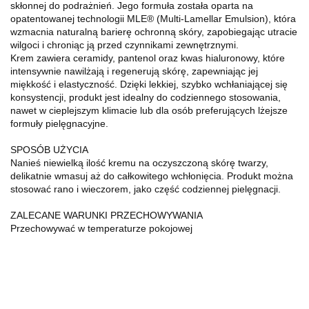
skłonnej do podrażnień. Jego formuła została oparta na
opatentowanej technologii MLE® (Multi-Lamellar Emulsion), która
wzmacnia naturalną barierę ochronną skóry, zapobiegając utracie
wilgoci i chroniąc ją przed czynnikami zewnętrznymi.
Krem zawiera ceramidy, pantenol oraz kwas hialuronowy, które
intensywnie nawilżają i regenerują skórę, zapewniając jej
miękkość i elastyczność. Dzięki lekkiej, szybko wchłaniającej się
konsystencji, produkt jest idealny do codziennego stosowania,
nawet w cieplejszym klimacie lub dla osób preferujących lżejsze
formuły pielęgnacyjne.
SPOSÓB UŻYCIA
Nanieś niewielką ilość kremu na oczyszczoną skórę twarzy,
delikatnie wmasuj aż do całkowitego wchłonięcia. Produkt można
stosować rano i wieczorem, jako część codziennej pielęgnacji.
ZALECANE WARUNKI PRZECHOWYWANIA
Przechowywać w temperaturze pokojowej