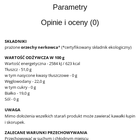
Parametry
Opinie i oceny (0)
SKŁADNIKI
prażone
orzechy nerkowca
* (*certyfikowany składnik ekologiczny)
WARTOŚĆ ODŻYWCZA W 100 g
Wartość energetyczna - 2584 kJ / 623 kcal
Tłuszcz - 51,0 g
w tym nasycone kwasy tłuszczowe - 0 g
Węglowodany - 22,0 g
w tym cukry - 0 g
Białko - 19,0 g
Sól - 0 g
UWAGA
Mimo dołożenia wszelkich starań produkt może zawierać kawałki łupin
i skorupek.
ZALECANE WARUNKI PRZECHOWYWANIA
Przechowywać w suchym i chłodnym miejscu