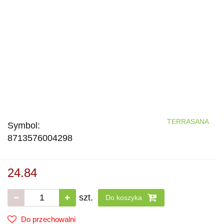
TERRASANA
Symbol:
8713576004298
24.84
szt.
Do koszyka
Do przechowalni