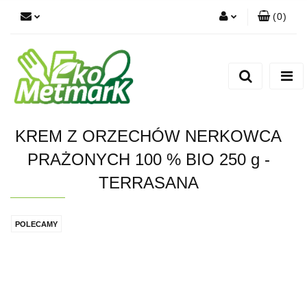
(
0
)
Zaloguj się
Zarejestruj się
Dodaj zgłoszenie
KREM Z ORZECHÓW NERKOWCA
PRAŻONYCH 100 % BIO 250 g -
TERRASANA
POLECAMY