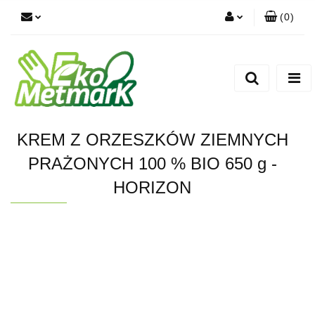
(
0
)
Zaloguj się
Zarejestruj się
Dodaj zgłoszenie
KREM Z ORZESZKÓW ZIEMNYCH
PRAŻONYCH 100 % BIO 650 g -
HORIZON