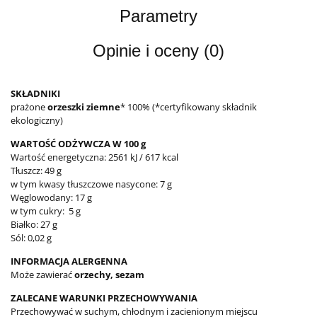
Parametry
Opinie i oceny (0)
SKŁADNIKI
prażone
orzeszki ziemne
* 100%
(*certyfikowany składnik
ekologiczny)
WARTOŚĆ ODŻYWCZA W 100 g
Wartość energetyczna: 2561 kJ / 617 kcal
Tłuszcz: 49 g
w tym kwasy tłuszczowe nasycone: 7 g
Węglowodany: 17 g
w tym cukry: 5 g
Białko: 27 g
Sól: 0,02 g
INFORMACJA ALERGENNA
Może zawierać
orzechy, sezam
ZALECANE WARUNKI PRZECHOWYWANIA
Przechowywać w suchym, chłodnym i zacienionym miejscu