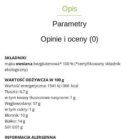
Opis
Parametry
Opinie i oceny (0)
SKŁADNIKI
mąka
owsiana
bezglutenowa* 100 % (*certyfikowany składnik
ekologiczny)
WARTOŚĆ ODŻYWCZA W 100 g
Wartość energetyczna: 1541 kJ /366 kcal
Tłuszcz: 6,7 g
w tym kwasy tłuszczowe nasycone: 1 g
Węglowodany: 57 g
w tym cukry: 1 g
Błonnik: 10 g
Białko: 14 g
Sól: 0,01 g
INFORMACJA ALERGENNA