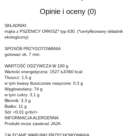
Opinie i oceny (0)
SKŁADNIKI
mąka z PSZENICY ORKISZ* typ 630. (*certyfikowany składnik
ekologiczny)
SPOSÓB PRZYGOTOWANIA
gotować ok. 7 min.
WARTOŚĆ ODŻYWCZA W 100 g
Wartość energetyczna: 1527 kJ/360 kcal
Tłuszcz: 1,5 g
w tym kwasy tłuszczowe nasycone: 0,3 g
Węglowodany: 74 g
w tym cukry: 3,1 g
Błonnik: 3,3 g
Białko: 11 g
Sól: <0,01 g<br/>
INFORMACJA ALERGENNA
Produkt może zawierać JAJA.
ZALECANE WARUNKI PRZECHOWYWANIA