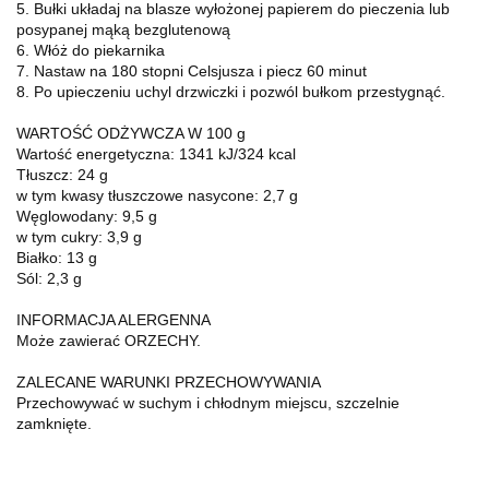
5. Bułki układaj na blasze wyłożonej papierem do pieczenia lub
posypanej mąką bezglutenową
6. Włóż do piekarnika
7. Nastaw na 180 stopni Celsjusza i piecz 60 minut
8. Po upieczeniu uchyl drzwiczki i pozwól bułkom przestygnąć.
WARTOŚĆ ODŻYWCZA W 100 g
Wartość energetyczna: 1341 kJ/324 kcal
Tłuszcz: 24 g
w tym kwasy tłuszczowe nasycone: 2,7 g
Węglowodany: 9,5 g
w tym cukry: 3,9 g
Białko: 13 g
Sól: 2,3 g
INFORMACJA ALERGENNA
Może zawierać ORZECHY.
ZALECANE WARUNKI PRZECHOWYWANIA
Przechowywać w suchym i chłodnym miejscu, szczelnie
zamknięte.