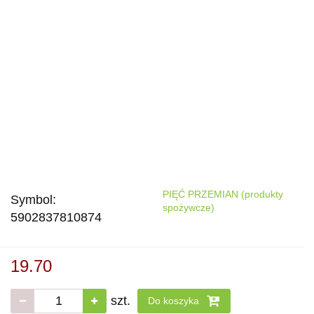
PIĘĆ PRZEMIAN (produkty
Symbol:
spożywcze)
5902837810874
19.70
szt.
Do koszyka