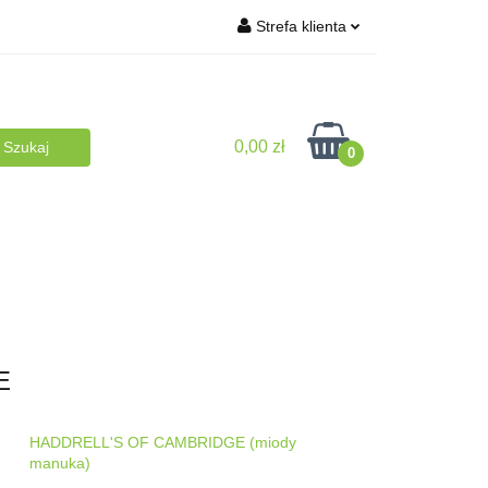
Strefa klienta
turalna
Zaloguj się
BLOG
Zarejestruj się
0,00 zł
Dodaj zgłoszenie
0
plementy
NA PREZENT
Dla Dzieci
E
HADDRELL'S OF CAMBRIDGE (miody
manuka)