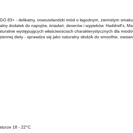
83+ - delikatny, nowozelandzki miód o łagodnym, ziemistym smaku -
ralny dodatek do napojów, śniadań, deserów i wypieków. Haddrell'
turalnie występujących właściwościach charakterystycznych dla miodó
ennej diety - sprawdza się jako naturalny słodzik do smoothie, owsiank
turze 18 - 22°C.