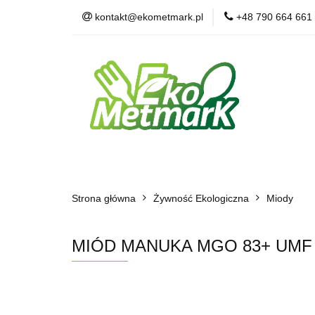
kontakt@ekometmark.pl
+48 790 664 661
Żywność Ekologic
Witaminy i Suplem
POLECAMY
B
Żywność Ekologiczna
Herbaty i Kawy
Strona główna
Dla Zwierząt
Żywność Ekologiczna
BLOG
POLECAMY
Miody
MIÓD MANUKA MGO 83+ UMF 