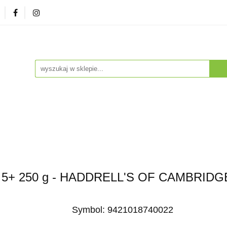
zna
Herbaty i Kawy
Soki i Napoje
Drogeria Na
enty
NA PREZENT
Dla Dzieci
Dla Zwierząt
ESTSELLERY
Soki i Napoje
Drogeria Naturalna
Witaminy i Su
BESTSELLERY
5+ 250 g - HADDRELL'S OF CAMBRIDG
Symbol:
9421018740022