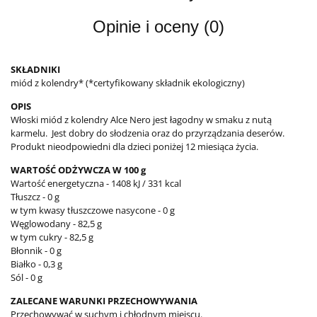
Opinie i oceny (0)
SKŁADNIKI
miód z kolendry* (*certyfikowany składnik ekologiczny)
OPIS
Włoski miód z kolendry Alce Nero jest łagodny w smaku z nutą
karmelu. Jest dobry do słodzenia oraz do przyrządzania deserów.
Produkt nieodpowiedni dla dzieci poniżej 12 miesiąca życia.
WARTOŚĆ ODŻYWCZA W 100 g
Wartość energetyczna - 1408 kJ / 331 kcal
Tłuszcz - 0 g
w tym kwasy tłuszczowe nasycone - 0 g
Węglowodany - 82,5 g
w tym cukry - 82,5 g
Błonnik - 0 g
Białko - 0,3 g
Sól - 0 g
ZALECANE WARUNKI PRZECHOWYWANIA
Przechowywać w suchym i chłodnym miejscu.