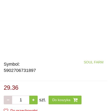
SOUL FARM
Symbol:
5902706731897
29.36
szt.
Do koszyka
Do przechowalni