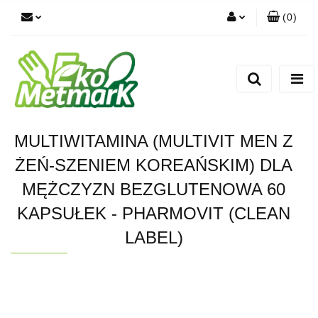
(
0
)
Zaloguj się
Zarejestruj się
Dodaj zgłoszenie
MULTIWITAMINA (MULTIVIT MEN Z
ŻEŃ-SZENIEM KOREAŃSKIM) DLA
MĘŻCZYZN BEZGLUTENOWA 60
KAPSUŁEK - PHARMOVIT (CLEAN
LABEL)