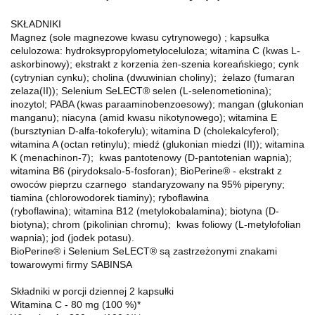
SKŁADNIKI
Magnez (sole magnezowe kwasu cytrynowego) ; kapsułka
celulozowa: hydroksypropylometyloceluloza; witamina C (kwas L-
askorbinowy); ekstrakt z korzenia żen-szenia koreańskiego; cynk
(cytrynian cynku); cholina (dwuwinian choliny); żelazo (fumaran
zelaza(II)); Selenium SeLECT® selen (L-selenometionina);
inozytol; PABA (kwas paraaminobenzoesowy); mangan (glukonian
manganu); niacyna (amid kwasu nikotynowego); witamina E
(bursztynian D-alfa-tokoferylu); witamina D (cholekalcyferol);
witamina A (octan retinylu); miedź (glukonian miedzi (II)); witamina
K (menachinon-7); kwas pantotenowy (D-pantotenian wapnia);
witamina B6 (pirydoksalo-5-fosforan); BioPerine® - ekstrakt z
owoców pieprzu czarnego standaryzowany na 95% piperyny;
tiamina (chlorowodorek tiaminy); ryboflawina
(ryboflawina); witamina B12 (metylokobalamina); biotyna (D-
biotyna); chrom (pikolinian chromu); kwas foliowy (L-metylofolian
wapnia); jod (jodek potasu).
BioPerine® i Selenium SeLECT® są zastrzeżonymi znakami
towarowymi firmy SABINSA
Składniki w porcji dziennej 2 kapsułki
Witamina C - 80 mg (100 %)*