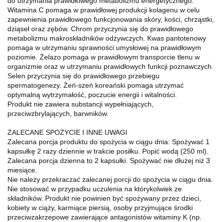
do utrzymania prawidłowego metabolizmu energetycznego.
Witamina C pomaga w prawidłowej produkcji kolagenu w celu
zapewnienia prawidłowego funkcjonowania skóry, kości, chrząstki,
dziąseł oraz zębów. Chrom przyczynia się do prawidłowego
metabolizmu makroskładników odżywczych. Kwas pantotenowy
pomaga w utrzymaniu sprawności umysłowej na prawidłowym
poziomie. Żelazo pomaga w prawidłowym transporcie tlenu w
organizmie oraz w utrzymaniu prawidłowych funkcji poznawczych.
Selen przyczynia się do prawidłowego przebiegu
spermatogenezy. Żeń-szeń koreański pomaga utrzymać
optymalną wytrzymałość, poczucie energii i witalności.
Produkt nie zawiera substancji wypełniających,
przeciwzbrylających, barwników.
ZALECANE SPOŻYCIE I INNE UWAGI
Zalecana porcja produktu do spożycia w ciągu dnia: Spożywać 1
kapsułkę 2 razy dziennie w trakcie posiłku. Popić wodą (250 ml).
Zalecana porcja dzienna to 2 kapsułki. Spożywać nie dłużej niż 3
miesiące.
Nie należy przekraczać zalecanej porcji do spożycia w ciągu dnia.
Nie stosować w przypadku uczulenia na którykolwiek ze
składników. Produkt nie powinien być spożywany przez dzieci,
kobiety w ciąży, karmiące piersią, osoby przyjmujące środki
przeciwzakrzepowe zawierające antagonistów witaminy K (np.