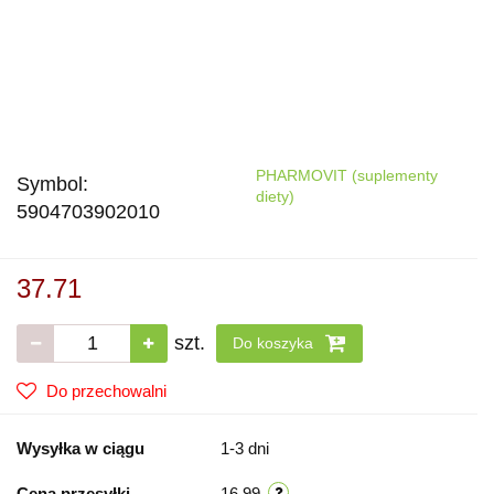
PHARMOVIT (suplementy
Symbol:
diety)
5904703902010
37.71
szt.
Do koszyka
Do przechowalni
Wysyłka w ciągu
1-3 dni
Cena przesyłki
16.99