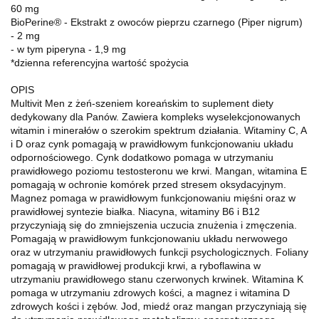
60 mg
BioPerine® - Ekstrakt z owoców pieprzu czarnego (Piper nigrum)
- 2 mg
- w tym piperyna - 1,9 mg
*dzienna referencyjna wartość spożycia
OPIS
Multivit Men z żeń-szeniem koreańskim to suplement diety
dedykowany dla Panów. Zawiera kompleks wyselekcjonowanych
witamin i minerałów o szerokim spektrum działania. Witaminy C, A
i D oraz cynk pomagają w prawidłowym funkcjonowaniu układu
odpornościowego. Cynk dodatkowo pomaga w utrzymaniu
prawidłowego poziomu testosteronu we krwi. Mangan, witamina E
pomagają w ochronie komórek przed stresem oksydacyjnym.
Magnez pomaga w prawidłowym funkcjonowaniu mięśni oraz w
prawidłowej syntezie białka. Niacyna, witaminy B6 i B12
przyczyniają się do zmniejszenia uczucia znużenia i zmęczenia.
Pomagają w prawidłowym funkcjonowaniu układu nerwowego
oraz w utrzymaniu prawidłowych funkcji psychologicznych. Foliany
pomagają w prawidłowej produkcji krwi, a ryboflawina w
utrzymaniu prawidłowego stanu czerwonych krwinek. Witamina K
pomaga w utrzymaniu zdrowych kości, a magnez i witamina D
zdrowych kości i zębów. Jod, miedź oraz mangan przyczyniają się