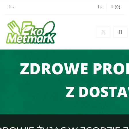
(
0
)
Zaloguj się
Zarejestruj się
Dodaj zgłoszenie