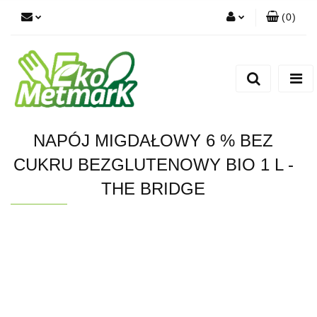
(
0
)
Zaloguj się
Zarejestruj się
Dodaj zgłoszenie
NAPÓJ MIGDAŁOWY 6 % BEZ
CUKRU BEZGLUTENOWY BIO 1 L -
THE BRIDGE