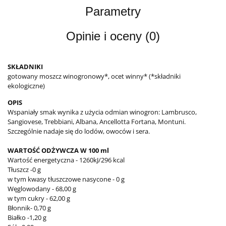
Parametry
Opinie i oceny (0)
SKŁADNIKI
gotowany moszcz winogronowy*, ocet winny* (*składniki
ekologiczne)
OPIS
Wspaniały smak wynika z użycia odmian winogron: Lambrusco,
Sangiovese, Trebbiani, Albana, Ancellotta Fortana, Montuni.
Szczególnie nadaje się do lodów, owoców i sera.
WARTOŚĆ ODŻYWCZA W 100 ml
Wartość energetyczna - 1260kJ/296 kcal
Tłuszcz -0 g
w tym kwasy tłuszczowe nasycone - 0 g
Węglowodany - 68,00 g
w tym cukry - 62,00 g
Błonnik- 0,70 g
Białko -1,20 g