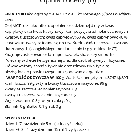
SKŁADNIKI
ekologiczny olej MCT z oleju kokosowego (
Cocos nucifera
)
OPIS
Olej MCT to znakomite uzupełnienie codziennej diety w kwas
kaprylowy oraz kwas kaprynowy. Kompozycja średniołańcuchowych
kwasów tłuszczowych: kwas kaprylowy: 60 %, kwas kaprynowy: 40 %
Obydwa te kwasy zaliczane są do tzw. średniołańcuchowych kwasów
tłuszczowych (z angielskiego medium chain triglycerides - MCT).
Znajduje zastosowanie do: napoi, sałatek, shake czy smoothie.
Polecany w diecie ketogenicznej oraz dla osób aktywnych fizycznie.
Zrównoważony sposób żywienia oraz zdrowy tryb życia są
niezbędne do prawidłowego funkcjonowania organizmu.
WARTOŚĆ ODŻYWCZA W 100 g
Wartość energetyczna: 3747 kJ/895
kcal
Tłuszcz: 99 g
w tym kwasy tłuszczowe nasycone: 99 g
kwasy tłuszczowe jednonienasycone: 0 g
kwasy tłuszczowe wielonienasycone: 0 g
Węglowodany: 0,8 g
w tym cukry: 0 g
Błonnik: 0 g
Białko: 0,1 g
Sól: 0 g
SPOSÓB UŻYCIA
dzień 1- 7: raz dziennie 5 ml (jedna łyżeczka)
dzień 7+: 3 - 4 razy dziennie 15 ml (trzy łyżeczki)