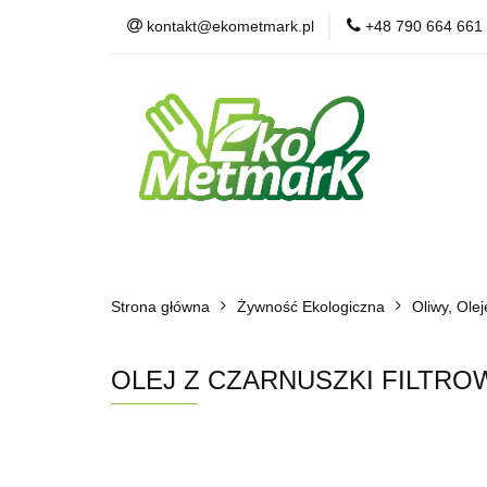
kontakt@ekometmark.pl
+48 790 664 661
Żywność Ekologic
Witaminy i Suplem
POLECAMY
B
Żywność Ekologiczna
Herbaty i Kawy
Strona główna
Dla Zwierząt
Żywność Ekologiczna
BLOG
POLECAMY
Oliwy, Olej
OLEJ Z CZARNUSZKI FILTROW