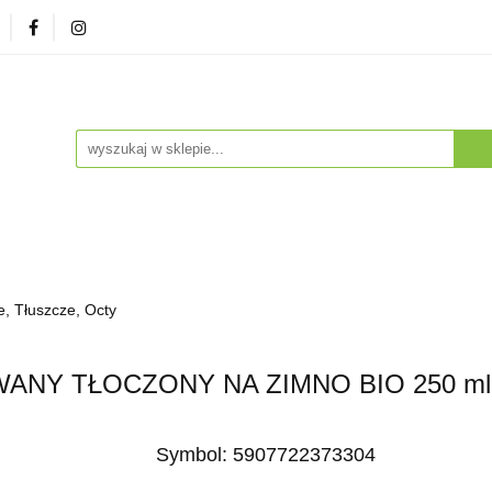
zna
Herbaty i Kawy
Soki i Napoje
Drogeria Na
enty
NA PREZENT
Dla Dzieci
Dla Zwierząt
ESTSELLERY
Soki i Napoje
Drogeria Naturalna
Witaminy i Su
e, Tłuszcze, Octy
BESTSELLERY
ANY TŁOCZONY NA ZIMNO BIO 250 ml 
Symbol:
5907722373304