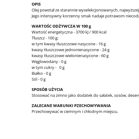
OPIS
Olej powstał ze starannie wyselekcjonowanych, najwyższe
Jego intensywny korzenny smak nadaje potrawom niecodzie
WARTOŚC ODŻYWCZA W 100 g
Wartość energetyczna - 3700 kJ / 900 kcal
Tłuszcz - 100 g;
w tym kwasy tłuszczowe nasycone - 16 g
kwasy tłuszczowe jednonienasycone - 24 g
kwasy tłuszczowe wielonienasycone - 60 g
Węglowodany - 0 g
w tym cukry - 0 g
Białko - 0 g
Sól - 0 g
SPOSÓB UŻYCIA
Stosować na zimno jako dodatek do sałatek, sosów, deser
ZALECANE WARUNKI PZECHOWYWANIA
Przechowywać w ciemnym i chłodnym miejscu.