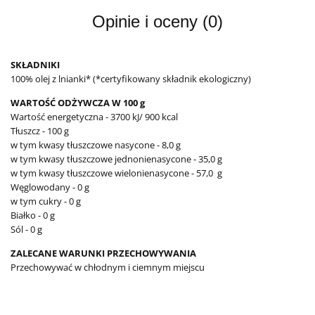
Opinie i oceny (0)
SKŁADNIKI
100% olej z lnianki* (*certyfikowany składnik ekologiczny)
WARTOŚĆ ODŻYWCZA W 100 g
Wartość energetyczna - 3700 kJ/ 900 kcal
Tłuszcz - 100 g
w tym kwasy tłuszczowe nasycone - 8,0 g
w tym kwasy tłuszczowe jednonienasycone - 35,0 g
w tym kwasy tłuszczowe wielonienasycone - 57,0 g
Węglowodany - 0 g
w tym cukry - 0 g
Białko - 0 g
Sól - 0 g
ZALECANE WARUNKI PRZECHOWYWANIA
Przechowywać w chłodnym i ciemnym miejscu