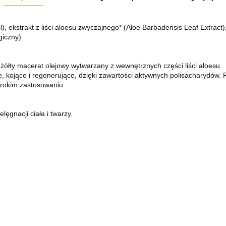
), ekstrakt z liści aloesu zwyczajnego* (Aloe Barbadensis Leaf Extract)
giczny)
ożółty macerat olejowy wytwarzany z wewnętrznych części liści aloesu.
, kojące i regenerujące, dzięki zawartości aktywnych polisacharydów.
erokim zastosowaniu.
ęgnacji ciała i twarzy.