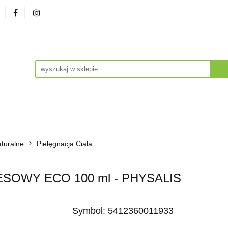
zna
Herbaty i Kawy
Soki i Napoje
Drogeria Na
enty
NA PREZENT
Dla Dzieci
Dla Zwierząt
ESTSELLERY
Soki i Napoje
Drogeria Naturalna
Witaminy i Su
turalne
BESTSELLERY
Pielęgnacja Ciała
OWY ECO 100 ml - PHYSALIS
Symbol:
5412360011933