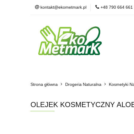
kontakt@ekometmark.pl
+48 790 664 661
Żywność Ekologic
Witaminy i Suplem
POLECAMY
B
Żywność Ekologiczna
Herbaty i Kawy
Strona główna
Dla Zwierząt
Drogeria Naturalna
BLOG
POLECAMY
Kosmetyki Na
OLEJEK KOSMETYCZNY ALOES