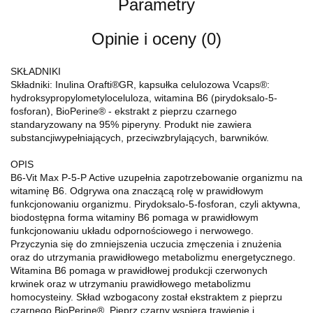
Parametry
Opinie i oceny (0)
SKŁADNIKI
Składniki: Inulina Orafti®GR, kapsułka celulozowa Vcaps®:
hydroksypropylometyloceluloza, witamina B6 (pirydoksalo-5-
fosforan), BioPerine® - ekstrakt z pieprzu czarnego
standaryzowany na 95% piperyny. Produkt nie zawiera
substancjiwypełniających, przeciwzbrylających, barwników.
OPIS
B6-Vit Max P-5-P Active uzupełnia zapotrzebowanie organizmu na
witaminę B6. Odgrywa ona znaczącą rolę w prawidłowym
funkcjonowaniu organizmu. Pirydoksalo-5-fosforan, czyli aktywna,
biodostępna forma witaminy B6 pomaga w prawidłowym
funkcjonowaniu układu odpornościowego i nerwowego.
Przyczynia się do zmniejszenia uczucia zmęczenia i znużenia
oraz do utrzymania prawidłowego metabolizmu energetycznego.
Witamina B6 pomaga w prawidłowej produkcji czerwonych
krwinek oraz w utrzymaniu prawidłowego metabolizmu
homocysteiny. Skład wzbogacony został ekstraktem z pieprzu
czarnego BioPerine®. Pieprz czarny wspiera trawienie i