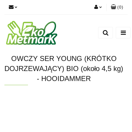
(
0
)
Zaloguj się
Zarejestruj się
Dodaj zgłoszenie
OWCZY SER YOUNG (KRÓTKO
DOJRZEWAJĄCY) BIO (około 4,5 kg)
- HOOIDAMMER