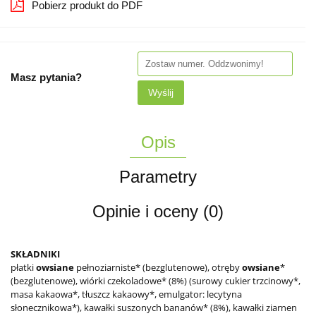
Pobierz produkt do PDF
Masz pytania?
Wyślij
Opis
Parametry
Opinie i oceny (0)
SKŁADNIKI
płatki
owsiane
pełnoziarniste* (bezglutenowe), otręby
owsiane
*
(bezglutenowe), wiórki czekoladowe* (8%) (surowy cukier trzcinowy*,
masa kakaowa*, tłuszcz kakaowy*, emulgator: lecytyna
słonecznikowa*), kawałki suszonych bananów* (8%), kawałki ziarnen