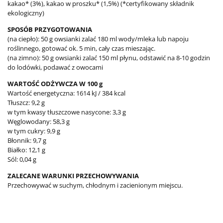
kakao* (3%), kakao w proszku* (1,5%) (*certyfikowany składnik
ekologiczny)
SPOSÓB PRZYGOTOWANIA
(na ciepło): 50 g owsianki zalać 180 ml wody/mleka lub napoju
roślinnego, gotować ok. 5 min, cały czas mieszając.
(na zimno): 50 g owsianki zalać 150 ml płynu, odstawić na 8-10 godzin
do lodówki, podawać z owocami
WARTOŚĆ ODŻYWCZA W 100 g
Wartość energetyczna: 1614 kJ / 384 kcal
Tłuszcz: 9,2 g
w tym kwasy tłuszczowe nasycone: 3,3 g
Węglowodany: 58,3 g
w tym cukry: 9,9 g
Błonnik: 9,7 g
Białko: 12,1 g
Sól: 0,04 g
ZALECANE WARUNKI PRZECHOWYWANIA
Przechowywać w suchym, chłodnym i zacienionym miejscu.