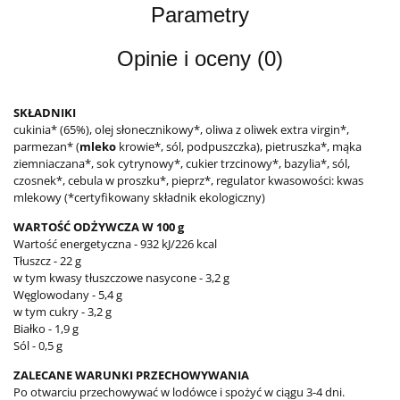
Parametry
Opinie i oceny (0)
SKŁADNIKI
cukinia* (65%), olej słonecznikowy*, oliwa z oliwek extra virgin*,
parmezan* (
mleko
krowie*, sól, podpuszczka), pietruszka*, mąka
ziemniaczana*, sok cytrynowy*, cukier trzcinowy*, bazylia*, sól,
czosnek*, cebula w proszku*, pieprz*, regulator kwasowości: kwas
mlekowy (*certyfikowany składnik ekologiczny)
WARTOŚĆ ODŻYWCZA W 100 g
Wartość energetyczna - 932 kJ/226 kcal
Tłuszcz - 22 g
w tym kwasy tłuszczowe nasycone - 3,2 g
Węglowodany - 5,4 g
w tym cukry - 3,2 g
Białko - 1,9 g
Sól - 0,5 g
ZALECANE WARUNKI PRZECHOWYWANIA
Po otwarciu przechowywać w lodówce i spożyć w ciągu 3-4 dni.