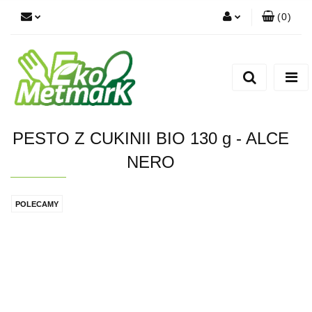
(
0
)
Zaloguj się
Zarejestruj się
Dodaj zgłoszenie
PESTO Z CUKINII BIO 130 g - ALCE
NERO
POLECAMY