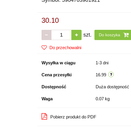
Symbol:
5904703901921
30.10
szt.
Do koszyka
Do przechowalni
Wysyłka w ciągu
1-3 dni
Cena przesyłki
16.99
Dostępność
Duża dostępność
Waga
0.07 kg
Pobierz produkt do PDF