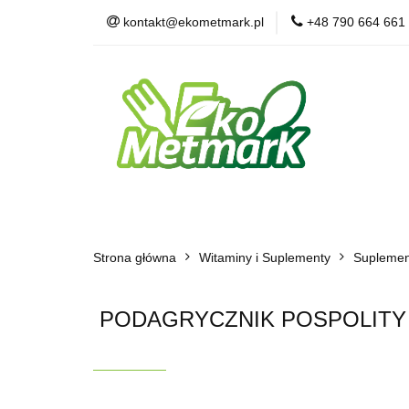
kontakt@ekometmark.pl
+48 790 664 661
Żywność Ekologic
Witaminy i Suplem
POLECAMY
B
Żywność Ekologiczna
Herbaty i Kawy
Strona główna
Dla Zwierząt
Witaminy i Suplementy
BLOG
POLECAMY
Suplemen
PODAGRYCZNIK POSPOLITY 