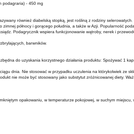
um podagraria) - 450 mg
azywany również diabelską stopką, jest rośliną z rodziny selerowatych
zimnej północy i gorącego południa, a także w Azji. Popularność poda
 i ksiądz. Podagrycznik wspiera funkcjonowanie wątroby, nerek i przew
wzbrylających, barwników.
ezbędna do uzyskania korzystnego działania produktu: Spożywać 1 kaps
 ciągu dnia. Nie stosować w przypadku uczulenia na którykolwiek ze sk
Produkt nie może być stosowany jako substytut zróżnicowanej diety. Waż
mkniętym opakowaniu, w temperaturze pokojowej, w suchym miejscu, w