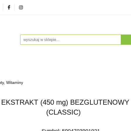
zna
Herbaty i Kawy
Soki i Napoje
Drogeria Na
enty
NA PREZENT
Dla Dzieci
Dla Zwierząt
ESTSELLERY
Soki i Napoje
Drogeria Naturalna
Witaminy i Su
ty, Witaminy
BESTSELLERY
EKSTRAKT (450 mg) BEZGLUTENOWY 
(CLASSIC)