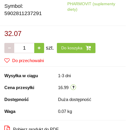
PHARMOVIT (suplementy
Symbol:
diety)
5902811237291
32.07
szt.
Do koszyka
Do przechowalni
Wysyłka w ciągu
1-3 dni
Cena przesyłki
16.99
Dostępność
Duża dostępność
Waga
0.07 kg
Pobierz produkt do PDF